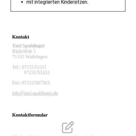
mit integrierten Kindersitzen.
Kontakt
Taxi Spahlinger
Bädertörle 1
71332 Waiblingen
Tel.: 07151/51111
07151/53333
Fax: 07151/507363
info@taxi-spahlinger.de
Kontaktformular