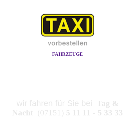
FAHRZEUGE
TAXI-ZENTRALE
SPAHLINGER
wir fahren für Sie bei
Tag &
Nacht
(07151)
5 11 11 - 5 33 33