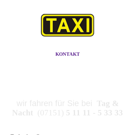
KONTAKT
TAXI-ZENTRALE
SPAHLINGER
wir fahren für Sie bei
Tag &
Nacht
(07151)
5 11 11 - 5 33 33