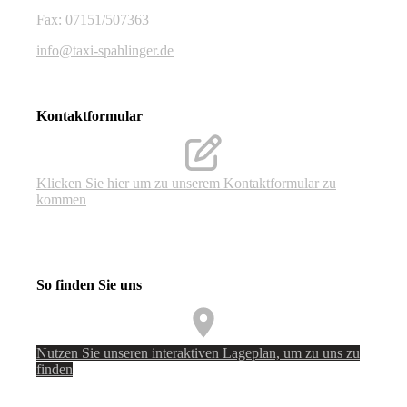
Fax: 07151/507363
info@taxi-spahlinger.de
Kontaktformular
Klicken Sie hier um zu unserem Kon­takt­for­mu­lar zu
kommen
So finden Sie uns
Nutzen Sie unseren interaktiven La­ge­plan, um zu uns zu
finden