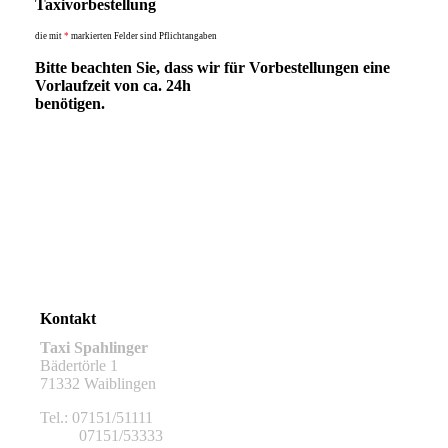
Taxivorbestellung
die mit
*
markierten Felder sind Pflichtangaben
Bitte beachten Sie, dass wir für Vorbestellungen eine
Vorlaufzeit von ca. 24h
benötigen.
Kontakt
Taxi Spahlinger
Bädertörle 1
71332 Waiblingen
Tel.: 07151/51111
07151/53333