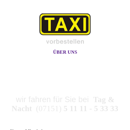
ÜBER UNS
TAXI-ZENTRALE
SPAHLINGER
wir fahren für Sie bei
Tag &
Nacht
(07151)
5 11 11 - 5 33 33