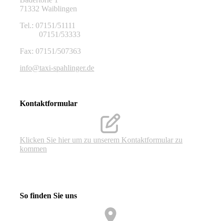
71332 Waiblingen
Tel.: 07151/51111
07151/53333
Fax: 07151/507363
info@taxi-spahlinger.de
Kontaktformular
Klicken Sie hier um zu unserem Kon­takt­for­mu­lar zu
kommen
So finden Sie uns