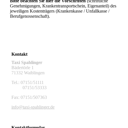
Bitte beachten Sie hier die Vorschriften
(schriftliche
Genehmigungen, Krankentransportschein, Eigenanteil) des
jeweiligen Kostenträgers (Krankenkasse / Unfallkasse /
Berufgenossenschaft).
Kontakt
Taxi Spahlinger
Bädertörle 1
71332 Waiblingen
Tel.: 07151/51111
07151/53333
Fax: 07151/507363
info@taxi-spahlinger.de
Kontaktformular