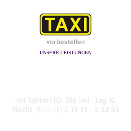
UNSERE LEISTUNGEN
TAXI-ZENTRALE
SPAHLINGER
wir fahren für Sie bei
Tag &
Nacht
(07151)
5 11 11 - 5 33 33